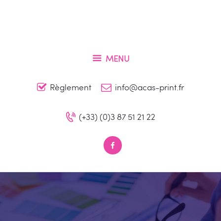
Accueil
Qui sommes-nous ?
ACAS PRINT
Nos produits
Conception et impression de vos supports de communication à Metz
MENU
Contact
Règlement
info@acas-print.fr
(+33) (0)3 87 51 21 22