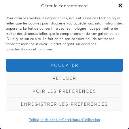
Gérer le consentement
Pour offrir les meilleures expériences, nous utilisons des technologies
telles que les cookies pour stocker et/ou accéder aux informations des
appareils. Le fait de consentir à ces technologies nous permettra de
traiter des données telles que le comportement de navigation ou les
ID uniques sur ce site. Le fait de ne pas consentir ou de retirer son
consentement peut avoir un effet négatif sur certaines
caractéristiques et fonctions.
Accueil
Qui sommes-nous ?
Nos produits
Règlement
Contact
ACCEPTER
Politique de cookies (UE)
REFUSER
VOIR LES PRÉFÉRENCES
Conditions d'utilisation et politique de
confidentialité
|
CGV
ENREGISTRER LES PRÉFÉRENCES
© ACAS Print 2026. Tous les droits sont
réservés.
Politique de cookies
Conditions d’utilisation