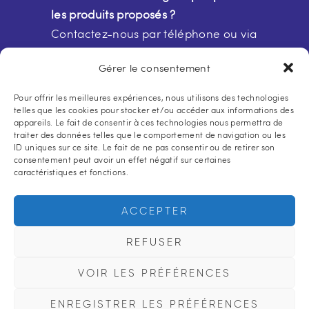
les produits proposés ?
Contactez-nous par téléphone ou via
notre
formulaire de contact
Gérer le consentement
Pour offrir les meilleures expériences, nous utilisons des technologies
telles que les cookies pour stocker et/ou accéder aux informations des
appareils. Le fait de consentir à ces technologies nous permettra de
traiter des données telles que le comportement de navigation ou les
ID uniques sur ce site. Le fait de ne pas consentir ou de retirer son
consentement peut avoir un effet négatif sur certaines
caractéristiques et fonctions.
Accueil
Qui sommes-nous ?
Nos produits
Règlement
Contact
ACCEPTER
Politique de cookies (UE)
REFUSER
VOIR LES PRÉFÉRENCES
Conditions d'utilisation et politique de
confidentialité
|
CGV
ENREGISTRER LES PRÉFÉRENCES