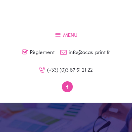
Accueil
Qui sommes-nous ?
ACAS PRINT
Nos produits
Conception et impression de vos supports de communication à Metz
MENU
Contact
Règlement
info@acas-print.fr
(+33) (0)3 87 51 21 22