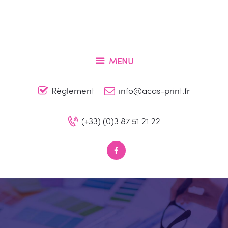
Accueil
Qui sommes-nous ?
ACAS PRINT
Nos produits
Conception et impression de vos supports de communication à Metz
MENU
Contact
Règlement
info@acas-print.fr
(+33) (0)3 87 51 21 22