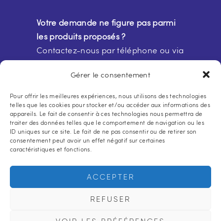
Votre demande ne figure pas parmi
les produits proposés ?
Contactez-nous par téléphone ou via
notre
formulaire de contact
Gérer le consentement
Pour offrir les meilleures expériences, nous utilisons des technologies
telles que les cookies pour stocker et/ou accéder aux informations des
appareils. Le fait de consentir à ces technologies nous permettra de
traiter des données telles que le comportement de navigation ou les
ID uniques sur ce site. Le fait de ne pas consentir ou de retirer son
consentement peut avoir un effet négatif sur certaines
caractéristiques et fonctions.
Accueil
Qui sommes-nous ?
Nos produits
Règlement
Contact
ACCEPTER
Politique de cookies (UE)
REFUSER