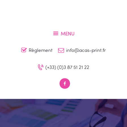
Accueil
Qui sommes-nous ?
ACAS PRINT
Nos produits
Conception et impression de vos supports de communication à Metz
MENU
Contact
Règlement
info@acas-print.fr
(+33) (0)3 87 51 21 22